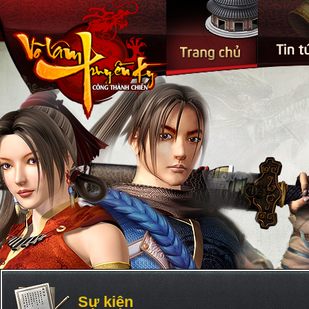
6
Sự kiện